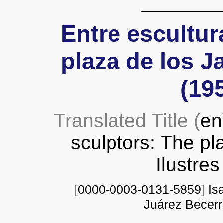
Entre escultur
plaza de los Ja
(19
Translated Title (
en
sculptors: The pl
Ilustre
[
0000-0003-0131-5859
]
Is
Juárez Becer