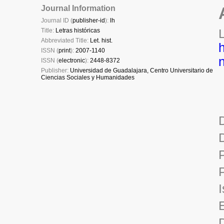
Journal Information
Journal ID (
publisher-id
):
lh
Title:
Letras históricas
Abbreviated Title:
Let. hist.
ISSN (
print
):
2007-1140
ISSN (
electronic
):
2448-8372
Publisher:
Universidad de Guadalajara, Centro Universitario de
Ciencias Sociales y Humanidades