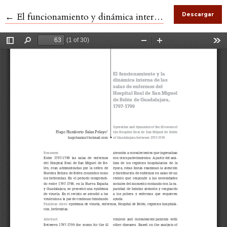
←
Volver a los detalles del artículo
El funcionamiento y dinámica interna de las salas de enfermos del Hospital Real de San Miguel de Belén de Guadalajara durante el periodo 1797-1799
Descargar