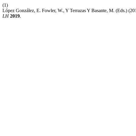
(1)
López González, E. Fowler, W., Y Terrazas Y Basante, M. (Eds.) (2
LH
2019
.