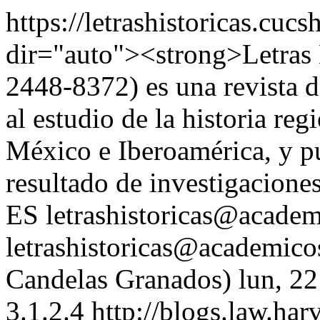
https://letrashistoricas.c
dir="auto"><strong>Letras 
2448-8372) es una revista d
al estudio de la historia reg
México e Iberoamérica, y pu
resultado de investigaciones
ES
letrashistoricas@academ
letrashistoricas@academic
Candelas Granados)
lun, 2
3.1.2.4
http://blogs.law.har