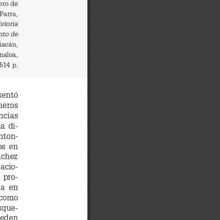
bro de
Parra,
storia 
nto de 
iacán, 
naloa,
514 p.
sentó 
meros  
ncias 
a  di
-
enton
-
s  en  
nchez  
nacio
-
  pro
-
a  en  
 como  
sque
-
ueden  