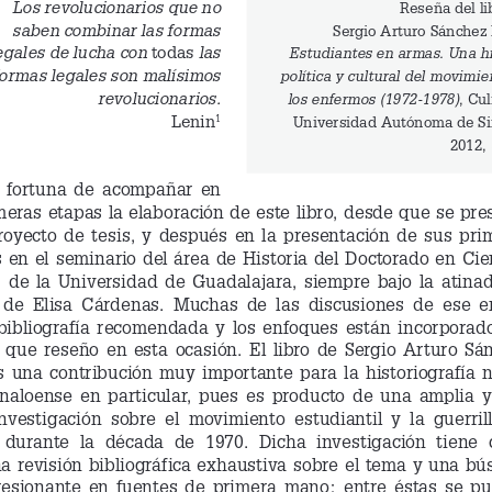
Los revolucionarios que no 
Reseña del li
saben combinar las formas 
Sergio Arturo Sánchez 
egales de lucha con 
todas
 las 
Estudiantes en armas. Una hi
formas legales son malísimos 
política y cultural del movimie
revolucionarios.
los enfermos (1972-1978)
, Cul
Lenin
1
Universidad Autónoma de Si
2012, 
  fortuna  de  acompañar  en  
meras etapas la elaboración de este libro, desde que se pre
oyecto  de  tesis,  y  después  en  la  presentación  de  sus  pri
 en el seminario del área de Historia del Doctorado en Cie
  de  la  Universidad  de  Guadalajara,  siempre  bajo  la  atinad
 de  Elisa  Cárdenas.  Muchas  de  las  discusiones  de  ese  
  bibliografía  recomendada  y  los  enfoques  están  incorporado
  que  reseño  en  esta  ocasión.  El  libro  de  Sergio  Arturo  Sá
s  una  contribución  muy  importante  para  la  historiografía  
sinaloense  en  particular,  pues  es  producto  de  una  amplia  y
nvestigación  sobre  el  movimiento  estudiantil  y  la  guerrill
 durante  la  década  de  1970.  Dicha  investigación  tiene 
a revisión bibliográfica exhaustiva sobre el tema y una bú
esionante  en  fuentes  de  primera  mano;  entre  éstas  se  p