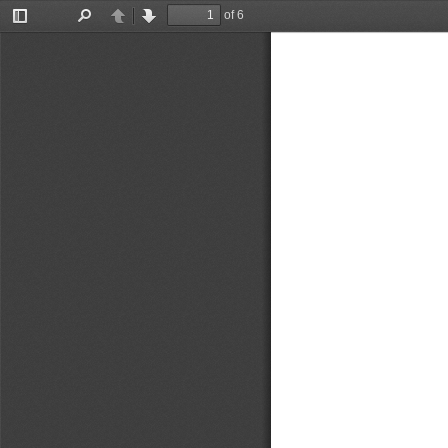
of 6
Toggle
Find
Previous
Next
Sidebar