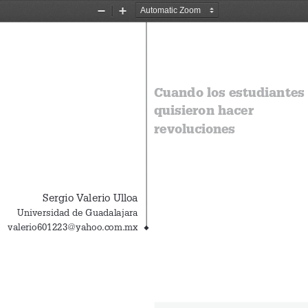
Zoom
Zoom
Out
In
Cuando los estudiantes 
quisieron hacer 
revoluciones
Sergio Valerio Ulloa
Universidad de Guadalajara
valerio601223@yahoo.com.mx
◆