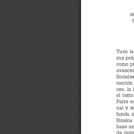
il
Tuve  la
sus pri
como  pr
avances
Sociales
rección 
ces,  la
el  texto
Parra  e
nal  y  
funda  i
Sinaloa 
base un
da  impr