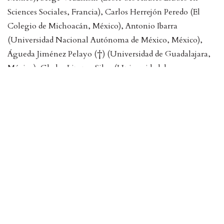
Sciences Sociales, Francia), Carlos Herrejón Peredo (El
Colegio de Michoacán, México), Antonio Ibarra
(Universidad Nacional Autónoma de México, México),
Águeda Jiménez Pelayo (†) (Universidad de Guadalajara,
México), Gladys Lizama Silva (Universidad de
Guadalajara, México), Rosa Vesta López Taylor
(Universidad de Guadalajara, México), Oscar Mazín (El
Colegio de México, México), Jean Meyer (Centro de
Investigación y Docencia Económicas, México), Zacarías
Moutoukias (Universidad París VII, Francia), Katharina
Niemeyer (†) (Universidad de Colonia, Alemania),
Samuel Octavio Ojeda Gastélum (Universidad Autónoma
de Sinaloa, México), Lilia V. Oliver Sánchez (Universidad
de Guadalajara, México), Guillermo de la Peña (Centro de
Investigaciones y Estudios Superiores en Antropología
Social, Occidente, México), Horst Pietschmann