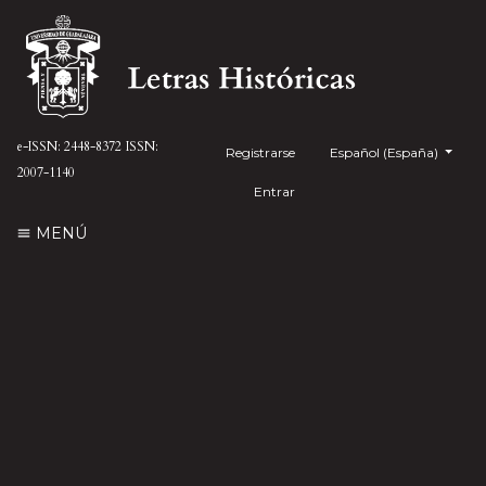
e-ISSN: 2448-8372
ISSN:
Registrarse
##plugins.themes.health
Español (España)
2007-1140
Entrar
MENÚ