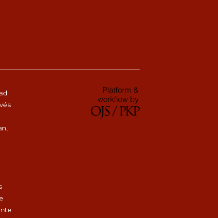
dad
avés
an,
s
de
ente