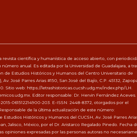
 revista científica y humanística de acceso abierto, con periodici
 número anual. Es editada por la Universidad de Guadalajara, a tr
ón de Estudios Históricos y Humanos del Centro Universitario de
Av. José Parres Arias #150, San José del Bajío, C.P. 45132, Zapop
00. Sitio web:
https://letrashistoricas.cucsh.udg.mx/index.php/LH
.
demicos.udg.mx
. Editor responsable: Dr. Hervin Fernández Aceves.
-2015-061512214900-203. E-ISSN: 2448-8372, otorgados por el
Responsable de la última actualización de este número:
de Estudios Históricos y Humanos del CUCSH, Av. José Parres Aria
pan, Jalisco, México, por el Dr. Aristarco Regalado Pinedo. Fecha 
. Las opiniones expresadas por las personas autoras no necesariam