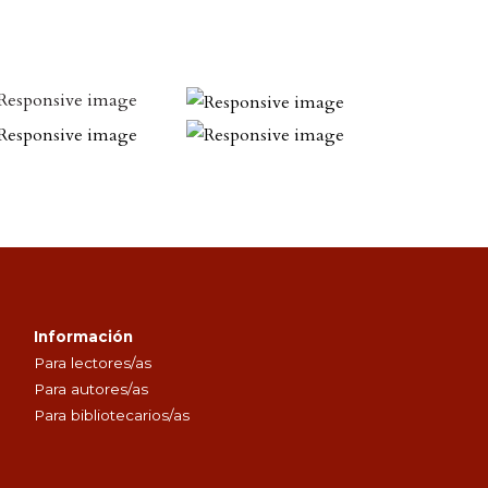
Información
Para lectores/as
Para autores/as
Para bibliotecarios/as