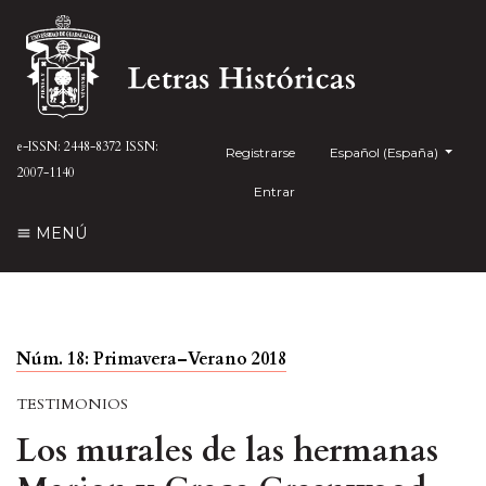
e-ISSN: 2448-8372
ISSN:
Registrarse
##plugins.themes.health
Español (España)
2007-1140
Entrar
MENÚ
Núm. 18: Primavera–Verano 2018
TESTIMONIOS
Los murales de las hermanas