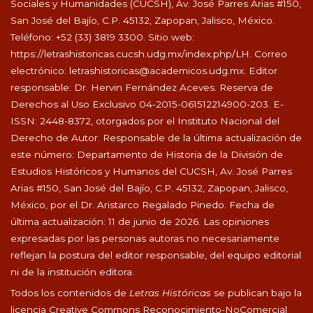
Sociales y Humanidades (CUCSH), Av. José Parres Arias #150,
San José del Bajío, C.P. 45132, Zapopan, Jalisco, México.
Teléfono: +52 (33) 3819 3300. Sitio web:
https://letrashistoricas.cucsh.udg.mx/index.php/LH
. Correo
electrónico:
letrashistoricas@academicos.udg.mx
. Editor
responsable: Dr. Hervin Fernández Aceves. Reserva de
Derechos al Uso Exclusivo 04-2015-061512214900-203. E-
ISSN: 2448-8372, otorgados por el Instituto Nacional del
Derecho de Autor. Responsable de la última actualización de
este número: Departamento de Historia de la División de
Estudios Históricos y Humanos del CUCSH, Av. José Parres
Arias #150, San José del Bajío, C.P. 45132, Zapopan, Jalisco,
México, por el Dr. Aristarco Regalado Pinedo. Fecha de
última actualización: 11 de junio de 2026. Las opiniones
expresadas por las personas autoras no necesariamente
reflejan la postura del editor responsable, del equipo editorial
ni de la institución editora.
Todos los contenidos de
Letras Históricas
se publican bajo la
licencia Creative Commons Reconocimiento-NoComercial