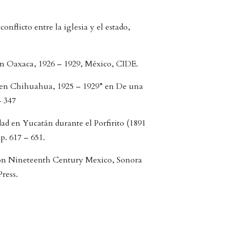
conflicto entre la iglesia y el estado,
 en Oaxaca, 1926 – 1929, México, CIDE.
so en Chihuahua, 1925 – 1929” en De una
- 347
dad en Yucatán durante el Porfirito (1891
p. 617 – 651.
y on Nineteenth Century Mexico, Sonora
ress.