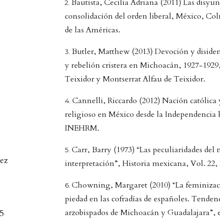
Bautista, Cecilia Adriana (2011) Las disyunt
consolidación del orden liberal, México, 
de las Américas.
Butler, Matthew (2013) Devoción y disidenc
y rebelión cristera en Michoacán, 1927-192
Teixidor y Montserrat Alfau de Teixidor.
Cannelli, Riccardo (2012) Nación católica y 
religioso en México desde la Independencia 
INEHRM.
Carr, Barry (1973) “Las peculiaridades del
uez
interpretación”, Historia mexicana, Vol. 22, 
Chowning, Margaret (2010) “La feminizaci
piedad en las cofradías de españoles. Tendenc
35
arzobispados de Michoacán y Guadalajara”,