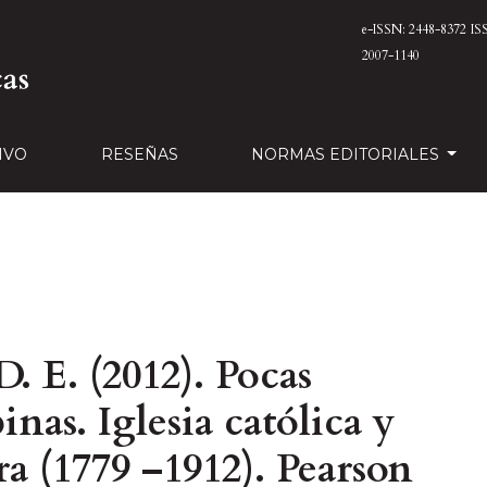
e-ISSN: 2448-8372
IS
2007-1140
IVO
RESEÑAS
NORMAS EDITORIALES
. E. (2012). Pocas
inas. Iglesia católica y
a (1779 –1912). Pearson