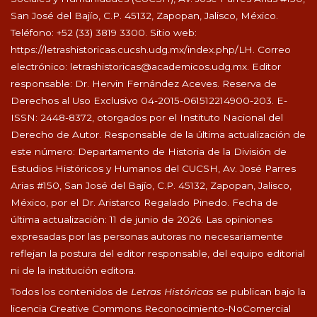
San José del Bajío, C.P. 45132, Zapopan, Jalisco, México.
Teléfono: +52 (33) 3819 3300. Sitio web:
https://letrashistoricas.cucsh.udg.mx/index.php/LH
. Correo
electrónico:
letrashistoricas@academicos.udg.mx
. Editor
responsable: Dr. Hervin Fernández Aceves. Reserva de
Derechos al Uso Exclusivo 04-2015-061512214900-203. E-
ISSN: 2448-8372, otorgados por el Instituto Nacional del
Derecho de Autor. Responsable de la última actualización de
este número: Departamento de Historia de la División de
Estudios Históricos y Humanos del CUCSH, Av. José Parres
Arias #150, San José del Bajío, C.P. 45132, Zapopan, Jalisco,
México, por el Dr. Aristarco Regalado Pinedo. Fecha de
última actualización: 11 de junio de 2026. Las opiniones
expresadas por las personas autoras no necesariamente
reflejan la postura del editor responsable, del equipo editorial
ni de la institución editora.
Todos los contenidos de
Letras Históricas
se publican bajo la
licencia Creative Commons Reconocimiento-NoComercial