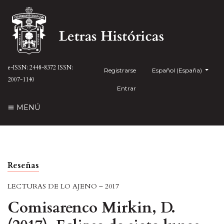
e-ISSN: 2448-8372
ISSN:
Registrarse
##plugins.themes.health
Español (España)
2007-1140
Entrar
MENÚ
Reseñas
LECTURAS DE LO AJENO – 2017
Comisarenco Mirkin, D.