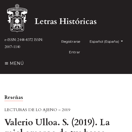
e-ISSN: 2448-8372
ISSN:
Registrarse
##plugins.themes.health
Español (España)
2007-1140
Entrar
MENÚ
Reseñas
LECTURAS DE LO AJENO – 2019
Valerio Ulloa. S. (2019). La