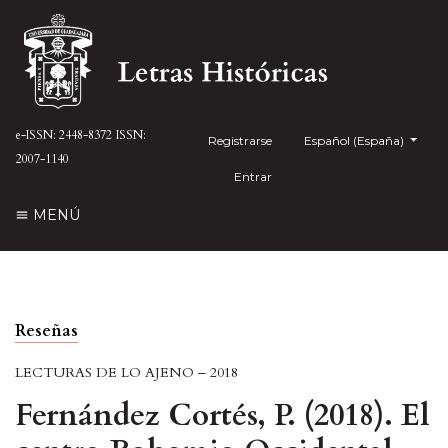
e-ISSN: 2448-8372
ISSN:
Registrarse
##plugins.themes.health
Español (España)
2007-1140
Entrar
MENÚ
Reseñas
LECTURAS DE LO AJENO – 2018
Fernández Cortés, P. (2018). El