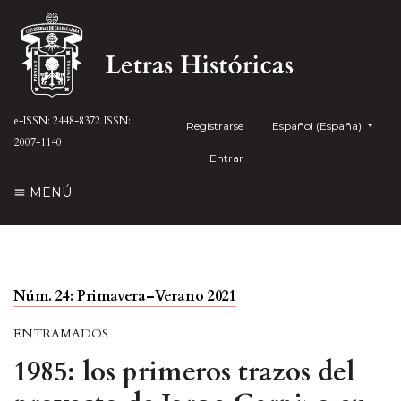
e-ISSN: 2448-8372
ISSN:
Registrarse
##plugins.themes.health
Español (España)
2007-1140
Entrar
MENÚ
Núm. 24: Primavera–Verano 2021
ENTRAMADOS
1985: los primeros trazos del