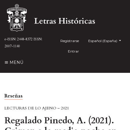
e-ISSN: 2448-8372
ISSN:
Registrarse
##plugins.themes.health
Español (España)
2007-1140
Entrar
MENÚ
Reseñas
LECTURAS DE LO AJENO – 2021
Regalado Pinedo, A. (2021).