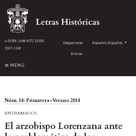
e-ISSN: 2448-8372
ISSN:
Registrarse
##plugins.themes.health
Español (España)
2007-1140
Entrar
MENÚ
Núm. 18: Primavera–Verano 2018
ENTRAMADOS
El arzobispo Lorenzana ante