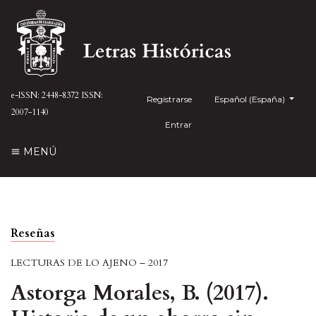
e-ISSN: 2448-8372
ISSN:
Registrarse
##plugins.themes.health
Español (España)
2007-1140
Entrar
MENÚ
Reseñas
LECTURAS DE LO AJENO – 2017
Astorga Morales, B. (2017).